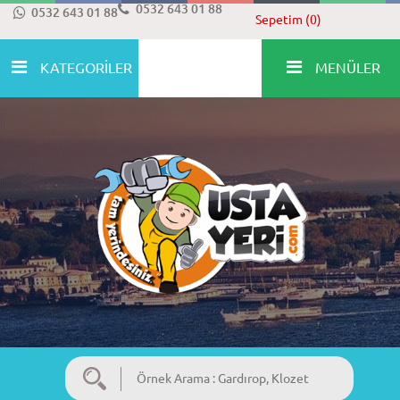
0532 643 01 88
0532 643 01 88
Sepetim (0)
KATEGORİLER
MENÜLER