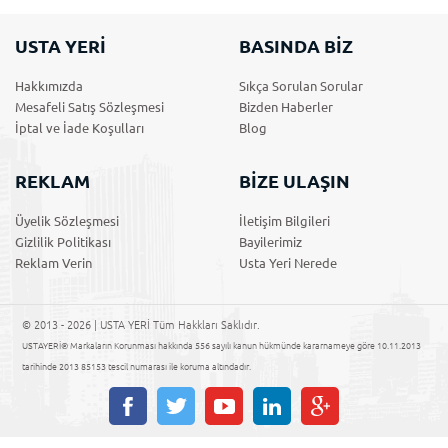
USTA YERİ
BASINDA BİZ
Hakkımızda
Sıkça Sorulan Sorular
Mesafeli Satış Sözleşmesi
Bizden Haberler
İptal ve İade Koşulları
Blog
REKLAM
BİZE ULAŞIN
Üyelik Sözleşmesi
İletişim Bilgileri
Gizlilik Politikası
Bayilerimiz
Reklam Verin
Usta Yeri Nerede
© 2013 - 2026 | USTA YERİ Tüm Hakkları Saklıdır.
USTAYERİ® Markaların Korunması hakkında 556 sayılı kanun hükmünde kararnameye göre 10.11.2013
tarihinde 2013 85153 tescil numarası ile koruma altındadır.