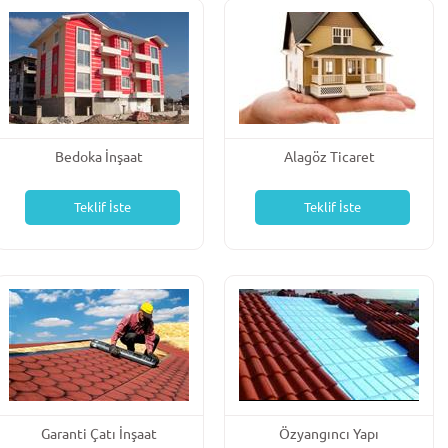
Bedoka İnşaat
Alagöz Ticaret
Teklif İste
Teklif İste
Garanti Çatı İnşaat
Özyangıncı Yapı