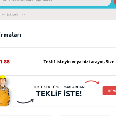
>>
Eskişehir
>>
irmaları
1 88
Teklif isteyin veya bizi arayın, Siz