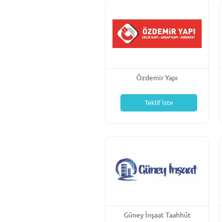
Özdemir Yapı
Teklif İste
Güney İnşaat Taahhüt