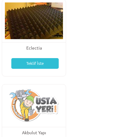
Eclectia
Teklif İste
Akbulut Yapı