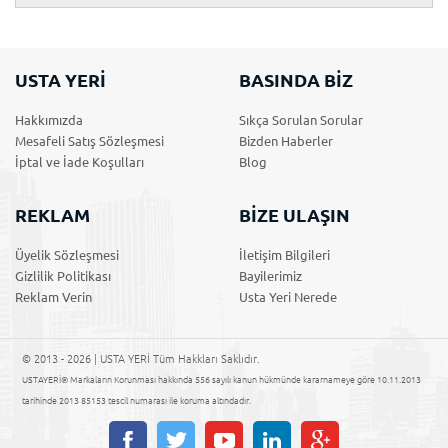
USTA YERİ
BASINDA BİZ
Hakkımızda
Sıkça Sorulan Sorular
Mesafeli Satış Sözleşmesi
Bizden Haberler
İptal ve İade Koşulları
Blog
REKLAM
BİZE ULAŞIN
Üyelik Sözleşmesi
İletişim Bilgileri
Gizlilik Politikası
Bayilerimiz
Reklam Verin
Usta Yeri Nerede
© 2013 - 2026 | USTA YERİ Tüm Hakkları Saklıdır.
USTAYERİ® Markaların Korunması hakkında 556 sayılı kanun hükmünde kararnameye göre 10.11.2013
tarihinde 2013 85153 tescil numarası ile koruma altındadır.