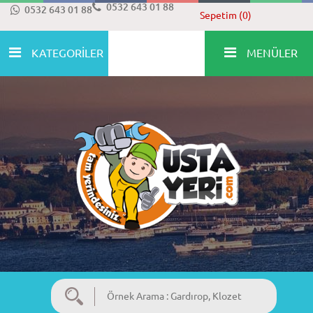
0532 643 01 88
0532 643 01 88
Sepetim (0)
KATEGORİLER
MENÜLER