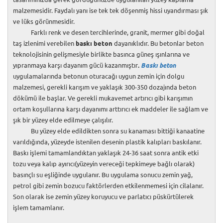
malzemesidir. Faydalı yanı ise tek tek döşenmiş hissi uyandırması şık
ve lüks görünmesidir.
Farklı renk ve desen tercihlerinde, granit, mermer gibi doğal
taş izlenimi verebilen
baskı beton
dayanıklıdır. Bu betonlar beton
teknolojisinin gelişmesiyle birlikte basınca güneş ışınlarına ve
yıpranmaya karşı dayanım gücü kazanmıştır
.
Baskı beton
uygulamalarında betonun oturacağı uygun zemin için dolgu
malzemesi, gerekli karışım ve yaklaşık 300-350 dozajında beton
dökümü ile başlar. Ve gerekli mukavemet artırıcı gibi karışımın
ortam koşullarına karşı dayanımı arttırıcı ek maddeler ile sağlam ve
şık bir yüzey elde edilmeye çalışılır.
Bu yüzey elde edildikten sonra su kanaması bittiği kanaatine
varıldığında, yüzeyde istenilen desenin plastik kalıpları baskılanır.
Baskı işlemi tamamlandıktan yaklaşık 24-36 saat sonra antik etki
tozu veya kalıp ayırıcı(yüzeyin vereceği tepkimeye bağlı olarak)
basınçlı su eşliğinde uygulanır. Bu uygulama sonucu zemin yağ,
petrol gibi zemin bozucu faktörlerden etkilenmemesi için cilalanır.
Son olarak ise zemin yüzey koruyucu ve parlatıcı püskürtülerek
işlem tamamlanır.