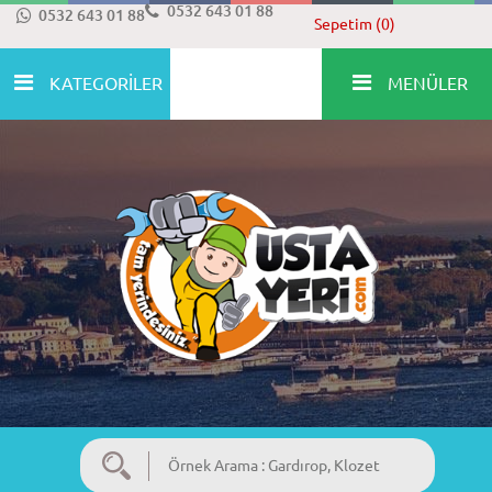
0532 643 01 88
0532 643 01 88
Sepetim (0)
KATEGORİLER
MENÜLER