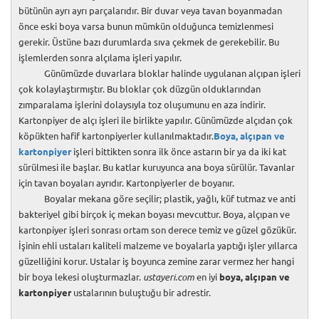
bütünün ayrı ayrı parçalarıdır. Bir duvar veya tavan boyanmadan
önce eski boya varsa bunun mümkün olduğunca temizlenmesi
gerekir. Üstüne bazı durumlarda sıva çekmek de gerekebilir. Bu
işlemlerden sonra alçılama işleri yapılır.
Günümüzde duvarlara bloklar halinde uygulanan alçıpan işleri
çok kolaylaştırmıştır. Bu bloklar çok düzgün olduklarından
zımparalama işlerini dolaysıyla toz oluşumunu en aza indirir.
Kartonpiyer de alçı işleri ile birlikte yapılır. Günümüzde alçıdan çok
köpükten hafif kartonpiyerler kullanılmaktadır.
Boya, alçıpan ve
kartonpiyer
işleri bittikten sonra ilk önce astarın bir ya da iki kat
sürülmesi ile başlar. Bu katlar kuruyunca ana boya sürülür. Tavanlar
için tavan boyaları ayrıdır. Kartonpiyerler de boyanır.
Boyalar mekana göre seçilir; plastik, yağlı, küf tutmaz ve anti
bakteriyel gibi birçok iç mekan boyası mevcuttur. Boya, alçıpan ve
kartonpiyer işleri sonrası ortam son derece temiz ve güzel gözükür.
İşinin ehli ustaları kaliteli malzeme ve boyalarla yaptığı işler yıllarca
güzelliğini korur. Ustalar iş boyunca zemine zarar vermez her hangi
bir boya lekesi oluşturmazlar.
ustayeri.com
en iyi
boya, alçıpan ve
kartonpiyer
ustalarının buluştuğu bir adrestir.