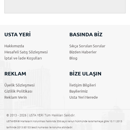
USTA YERİ
BASINDA BİZ
Hakkımızda
Sıkça Sorulan Sorular
Mesafeli Satış Sözleşmesi
Bizden Haberler
İptal ve İade Koşulları
Blog
REKLAM
BİZE ULAŞIN
Üyelik Sözleşmesi
İletişim Bilgileri
Gizlilik Politikası
Bayilerimiz
Reklam Verin
Usta Yeri Nerede
© 2013 - 2026 | USTA YERİ Tüm Hakkları Saklıdır.
USTAYERİ® Markaların Korunması hakkında 556 sayılı kanun hükmünde kararnameye göre 10.11.2013
tarihinde 2013 85153 tescil numarası ile koruma altındadır.