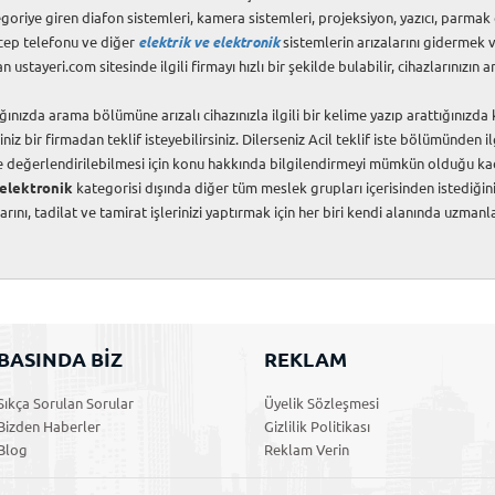
goriye giren diafon sistemleri, kamera sistemleri, projeksiyon, yazıcı, parmak
 cep telefonu ve diğer
elektrik ve elektronik
sistemlerin arızalarını gidermek ve
ustayeri.com sitesinde ilgili firmayı hızlı bir şekilde bulabilir, cihazlarınızın ar
a arama bölümüne arızalı cihazınızla ilgili bir kelime yazıp arattığınızda ka
iz bir firmadan teklif isteyebilirsiniz. Dilerseniz Acil teklif iste bölümünden i
ekilde değerlendirilebilmesi için konu hakkında bilgilendirmeyi mümkün olduğu kad
 elektronik
kategorisi dışında diğer tüm meslek grupları içerisinden istediğini
rını, tadilat ve tamirat işlerinizi yaptırmak için her biri kendi alanında uzman
BASINDA BİZ
REKLAM
Sıkça Sorulan Sorular
Üyelik Sözleşmesi
Bizden Haberler
Gizlilik Politikası
Blog
Reklam Verin