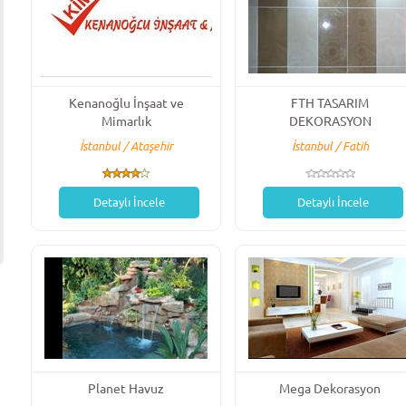
Kenanoğlu İnşaat ve
FTH TASARIM
Mimarlık
DEKORASYON
İstanbul / Ataşehir
İstanbul / Fatih
Detaylı İncele
Detaylı İncele
Planet Havuz
Mega Dekorasyon