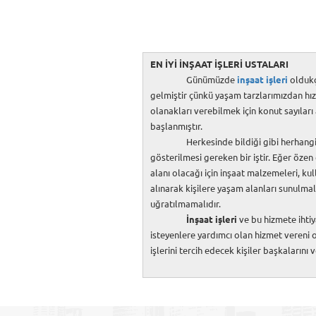
EN İYİ İNŞAAT İŞLERİ USTALARI
Günümüzde
inşaat işleri
oldukç
gelmiştir çünkü yaşam tarzlarımızdan hızl
olanakları verebilmek için konut sayıları 
başlanmıştır.
Herkesinde bildiği gibi herhangi bir 
gösterilmesi gereken bir iştir. Eğer öze
alanı olacağı için inşaat malzemeleri, ku
alınarak kişilere yaşam alanları sunulmalı
uğratılmamalıdır.
İnşaat işleri
ve bu hizmete ihtiy
isteyenlere yardımcı olan hizmet vereni
işlerini tercih edecek kişiler başkalarını