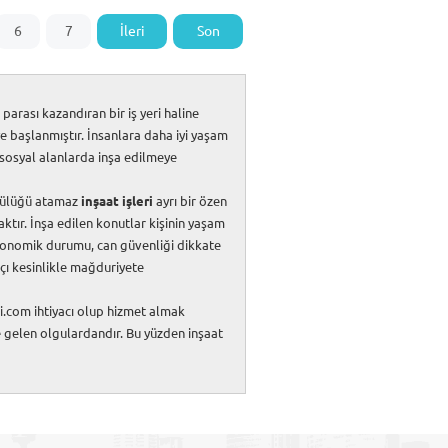
6
7
İleri
Son
arası kazandıran bir iş yeri haline
ye başlanmıştır. İnsanlara daha iyi yaşam
ı sosyal alanlarda inşa edilmeye
lülüğü atamaz
inşaat işleri
ayrı bir özen
tır. İnşa edilen konutlar kişinin yaşam
 ekonomik durumu, can güvenliği dikkate
tçı kesinlikle mağduriyete
ri.com ihtiyacı olup hizmet almak
 gelen olgulardandır. Bu yüzden inşaat