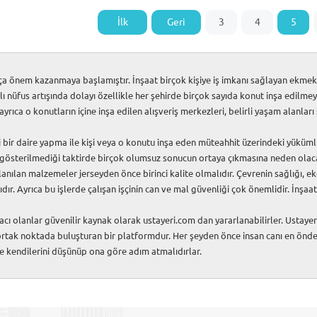
İlk
Geri
3
4
5
a önem kazanmaya başlamıştır. İnşaat birçok kişiye iş imkanı sağlayan ekmek p
ı nüfus artışında dolayı özellikle her şehirde birçok sayıda konut inşa edilme
ayrıca o konutların içine inşa edilen alışveriş merkezleri, belirli yaşam alanlar
daire yapma ile kişi veya o konutu inşa eden müteahhit üzerindeki yüküm
n gösterilmediği taktirde birçok olumsuz sonucun ortaya çıkmasına neden olacak
llanılan malzemeler jerseyden önce birinci kalite olmalıdır. Çevrenin sağlığı,
dır. Ayrıca bu işlerde çalışan işçinin can ve mal güvenliği çok önemlidir. İnşaa
acı olanlar güvenilir kaynak olarak ustayeri.com dan yararlanabilirler. Ustaye
 ortak noktada buluşturan bir platformdur. Her şeyden önce insan canı en önde
 ve kendilerini düşünüp ona göre adım atmalıdırlar.