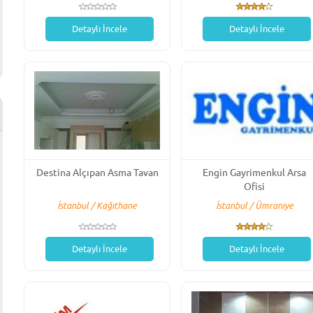
Detaylı İncele
Detaylı İncele
Destina Alçıpan Asma Tavan
Engin Gayrimenkul Arsa
Ofisi
İstanbul / Kağıthane
İstanbul / Ümraniye
Detaylı İncele
Detaylı İncele