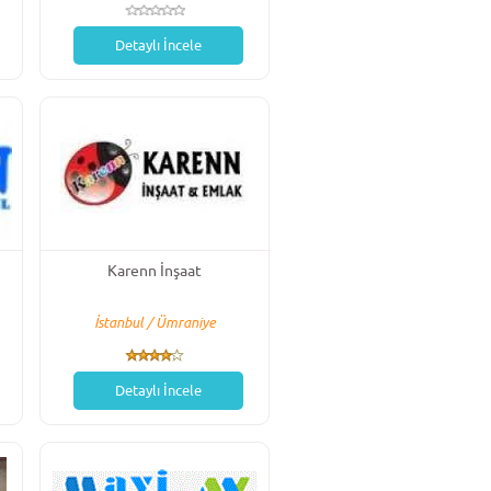
Detaylı İncele
Karenn İnşaat
İstanbul / Ümraniye
Detaylı İncele