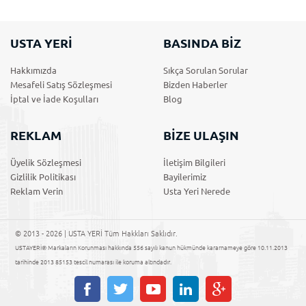
USTA YERİ
BASINDA BİZ
Hakkımızda
Sıkça Sorulan Sorular
Mesafeli Satış Sözleşmesi
Bizden Haberler
İptal ve İade Koşulları
Blog
REKLAM
BİZE ULAŞIN
Üyelik Sözleşmesi
İletişim Bilgileri
Gizlilik Politikası
Bayilerimiz
Reklam Verin
Usta Yeri Nerede
© 2013 - 2026 | USTA YERİ Tüm Hakkları Saklıdır.
USTAYERİ® Markaların Korunması hakkında 556 sayılı kanun hükmünde kararnameye göre 10.11.2013
tarihinde 2013 85153 tescil numarası ile koruma altındadır.