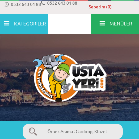
0532 643 01 88
0532 643 01 88
Sepetim (0)
KATEGORİLER
MENÜLER