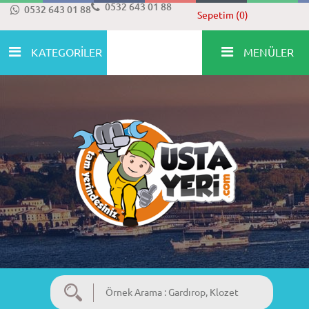
0532 643 01 88
0532 643 01 88
Sepetim (0)
KATEGORİLER
MENÜLER