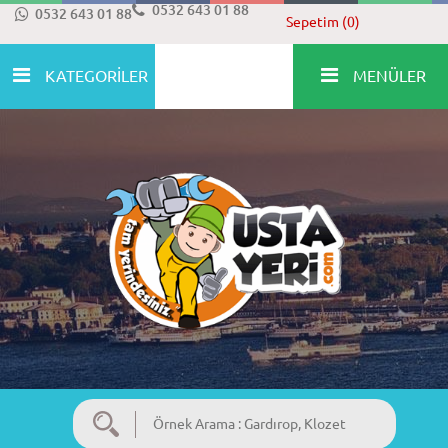
0532 643 01 88
0532 643 01 88
Sepetim (0)
KATEGORİLER
MENÜLER