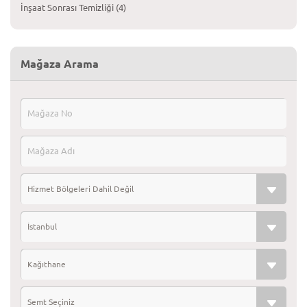
İnşaat Sonrası Temizliği (4)
İşyeri Temizliği (4)
Kuru Temizleme (2)
Mağaza Arama
Yer Döşeme Temizliği (2)
Zemin Cila İşleri (3)
Hizmet Bölgeleri Dahil Değil
İstanbul
Kağıthane
Semt Seçiniz