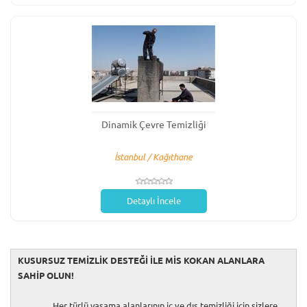
Dinamik Çevre Temizliği
İstanbul / Kağıthane
Detaylı İncele
KUSURSUZ TEMİZLİK DESTEĞİ İLE MİS KOKAN ALANLARA
SAHİP OLUN!
Her türlü yaşama alanlarının iç ve dış temizliği için sizlere