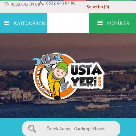
0532 643 01 88
0532 643 01 88
Sepetim (0)
KATEGORİLER
MENÜLER