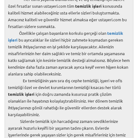
özel fırsatlar sunan ustayeri.com tüm
temizlik işleri
konusunda
kaliteli hizmet alabileceğiniz usta ellerle sizleri buluşturmakta.
Amacınız kaliteli ve güvenilir hizmet almaksa eğer ustayeri.com bu
fırsatları sizlere sunmakta.
Özellikle çalışan bayanların korkulu gerçeği olan
temizlik
işleri
bu ayrıcalıklar ile sizleri hiçbir zahmete koymadan gereken
temizlik ihtiyaçlarınızı en iyi şekilde karşılayacaktır. Ailenizin
misafirlerinizin her daim sağlıklı ve temiz bir ortamda yaşamasına
katkı sağlamak için kesinle temizlik desteği almalısınız. Böylece hem
kendinize daha fazla zaman ayıracak ayrıca keyif veren hijyen kokan
alanlara sahip olabileceksiniz.
Ev temizliğinin yanı sıra dış cephe temizliği, işyeri ve ofis
temizliği özel ve devlet kurumlarının temizliği kısacası her türlü
temizlik işleri
için doğru zamanda kusursuz pratik çözüm
olanakları ile hayatınızı kolaylaştırabilirsiniz. Her dönem temizlik
ihtiyaçlarınızı gönül rahatlığı ile güvenilir ellerden destek alarak
karşılayabilirsiniz.
Sizlerde temizlik için harcadığınız zamanı sevdiklerinize
ayırarak huzurlu keyifli bir yaşamın tadını çıkarın. Evlerde
işyerlerinde gerek yaşayan sizler için gerek misafirleriniz için temiz