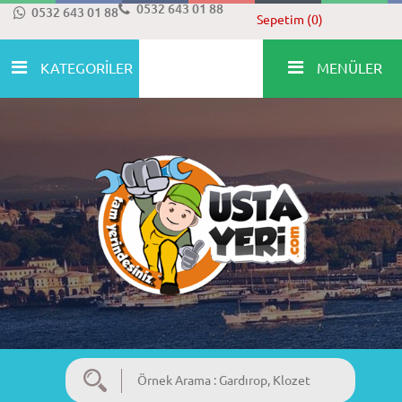
0532 643 01 88
0532 643 01 88
Sepetim (0)
KATEGORİLER
MENÜLER