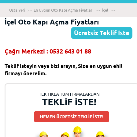
Usta Yeri
>>
En Uygun Oto Kapı Açma Fiyatları
>>
İçel
>>
İçel Oto Kapı Açma Fiyatları
Ücretsiz Teklif İste
Çağrı Merkezi : 0532 643 01 88
Teklif isteyin veya bizi arayın, Size en uygun ehil
firmayı önerelim.