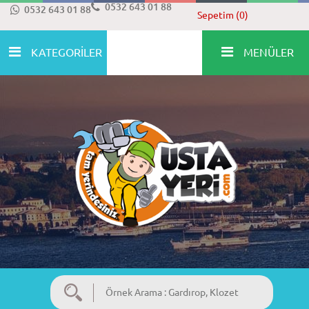
0532 643 01 88
0532 643 01 88
Sepetim (0)
KATEGORİLER
MENÜLER