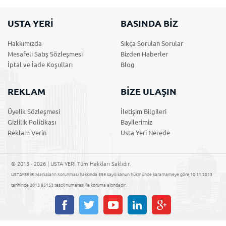
USTA YERİ
BASINDA BİZ
Hakkımızda
Sıkça Sorulan Sorular
Mesafeli Satış Sözleşmesi
Bizden Haberler
İptal ve İade Koşulları
Blog
REKLAM
BİZE ULAŞIN
Üyelik Sözleşmesi
İletişim Bilgileri
Gizlilik Politikası
Bayilerimiz
Reklam Verin
Usta Yeri Nerede
© 2013 - 2026 | USTA YERİ Tüm Hakkları Saklıdır.
USTAYERİ® Markaların Korunması hakkında 556 sayılı kanun hükmünde kararnameye göre 10.11.2013
tarihinde 2013 85153 tescil numarası ile koruma altındadır.