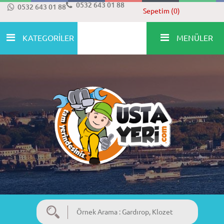
0532 643 01 88
0532 643 01 88
Sepetim (0)
KATEGORİLER
MENÜLER