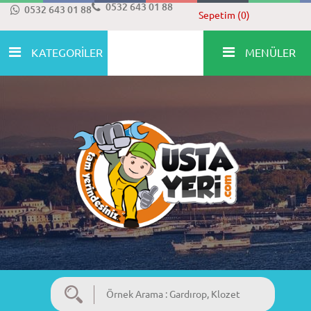
0532 643 01 88
0532 643 01 88
Sepetim (0)
KATEGORİLER
MENÜLER