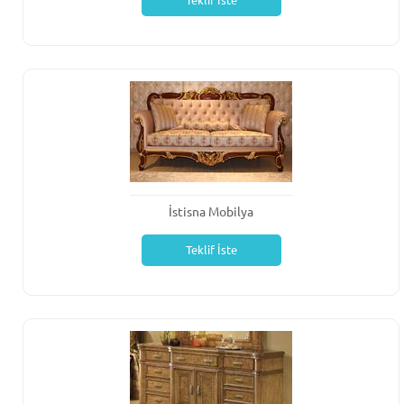
Teklif İste
İstisna Mobilya
Teklif İste