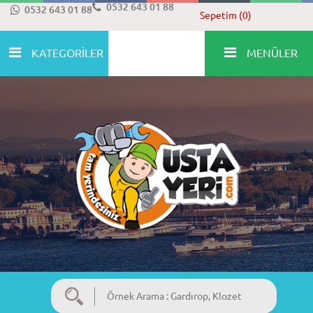
0532 643 01 88
0532 643 01 88
Sepetim (0)
KATEGORİLER
MENÜLER