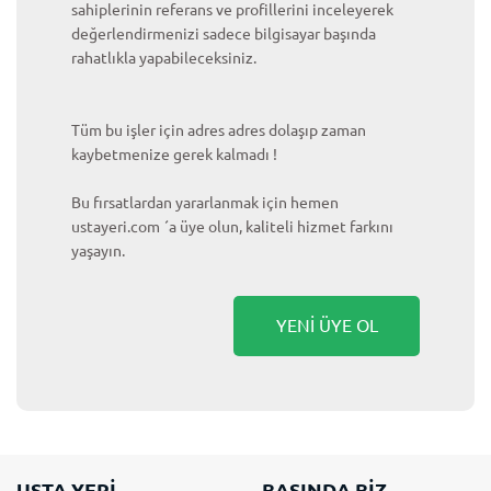
sahiplerinin referans ve profillerini inceleyerek
değerlendirmenizi sadece bilgisayar başında
rahatlıkla yapabileceksiniz.
Tüm bu işler için adres adres dolaşıp zaman
kaybetmenize gerek kalmadı !
Bu fırsatlardan yararlanmak için hemen
ustayeri.com ´a üye olun, kaliteli hizmet farkını
yaşayın.
YENİ ÜYE OL
USTA YERİ
BASINDA BİZ