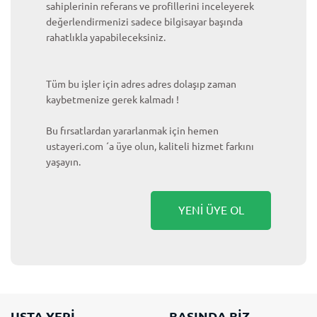
sahiplerinin referans ve profillerini inceleyerek
değerlendirmenizi sadece bilgisayar başında
rahatlıkla yapabileceksiniz.
Tüm bu işler için adres adres dolaşıp zaman
kaybetmenize gerek kalmadı !
Bu fırsatlardan yararlanmak için hemen
ustayeri.com ´a üye olun, kaliteli hizmet farkını
yaşayın.
YENİ ÜYE OL
USTA YERİ
BASINDA BİZ