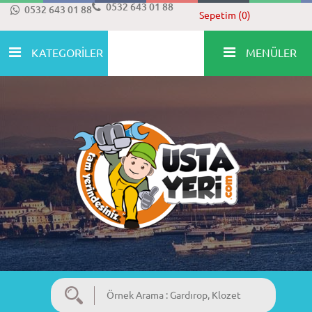
0532 643 01 88
0532 643 01 88
Sepetim (0)
KATEGORİLER
MENÜLER