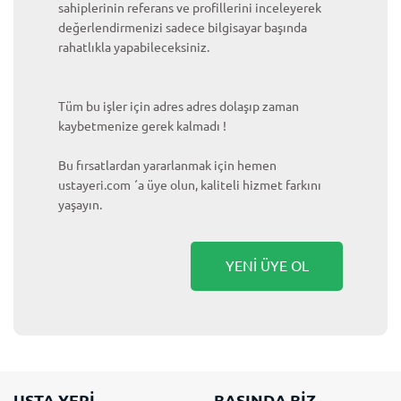
sahiplerinin referans ve profillerini inceleyerek
değerlendirmenizi sadece bilgisayar başında
rahatlıkla yapabileceksiniz.
Tüm bu işler için adres adres dolaşıp zaman
kaybetmenize gerek kalmadı !
Bu fırsatlardan yararlanmak için hemen
ustayeri.com ´a üye olun, kaliteli hizmet farkını
yaşayın.
YENİ ÜYE OL
USTA YERİ
BASINDA BİZ