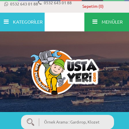
0532 643 01 88
0532 643 01 88
Sepetim (0)
KATEGORİLER
MENÜLER