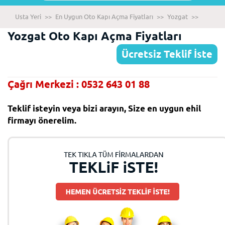
Usta Yeri
>>
En Uygun Oto Kapı Açma Fiyatları
>>
Yozgat
>>
Yozgat Oto Kapı Açma Fiyatları
Ücretsiz Teklif İste
Çağrı Merkezi : 0532 643 01 88
Teklif isteyin veya bizi arayın, Size en uygun ehil
firmayı önerelim.