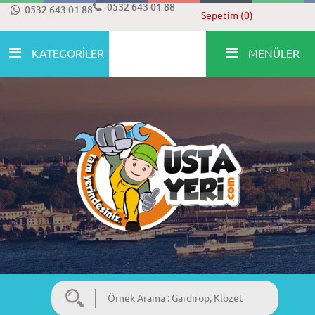
0532 643 01 88
0532 643 01 88
Sepetim (0)
KATEGORİLER
MENÜLER