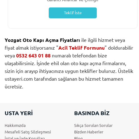
Teklif İste
Yozgat Oto Kapı Açma Fiyatları
ile ilgili hizmet veya
fiyat almak istiyorsanız "
Acil Teklif Formunu
" doldurabilir
veya
0532 643 01 88
numaralı telefondan bize
ulaşabilirsiniz. İşinde ehil olan oto kapı açma firmalarını,
sizin için arayıp ihtiyacınıza uygun teklifler buluruz. Üstelik
ustayeri.com tarafından sağlanan bu hizmet tamamen
ücretsiz.
USTA YERİ
BASINDA BİZ
Hakkımızda
Sıkça Sorulan Sorular
Mesafeli Satış Sözleşmesi
Bizden Haberler
İptal ve İade Koşulları
Blog