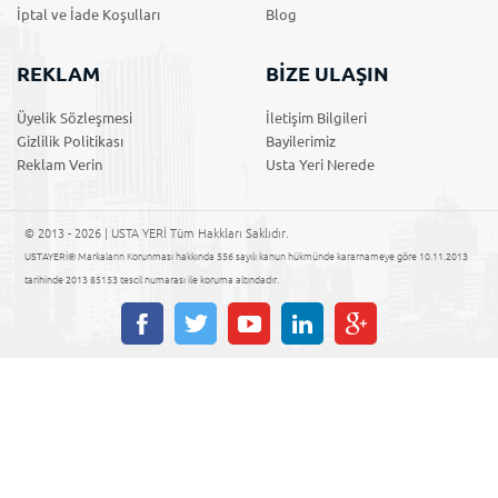
İptal ve İade Koşulları
Blog
REKLAM
BİZE ULAŞIN
Üyelik Sözleşmesi
İletişim Bilgileri
Gizlilik Politikası
Bayilerimiz
Reklam Verin
Usta Yeri Nerede
© 2013 - 2026 | USTA YERİ Tüm Hakkları Saklıdır.
USTAYERİ® Markaların Korunması hakkında 556 sayılı kanun hükmünde kararnameye göre 10.11.2013
tarihinde 2013 85153 tescil numarası ile koruma altındadır.