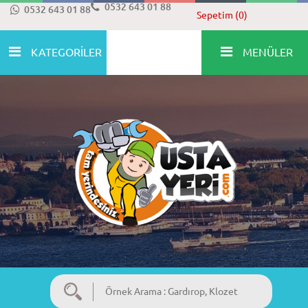
0532 643 01 88
0532 643 01 88
Sepetim (0)
KATEGORİLER
MENÜLER