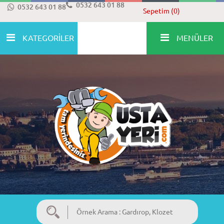
0532 643 01 88
0532 643 01 88
Sepetim (0)
KATEGORİLER
MENÜLER