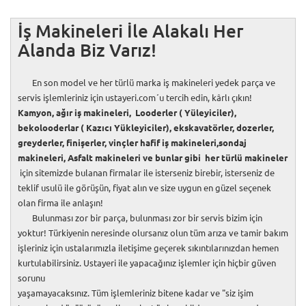
İş Makineleri İle Alakalı Her
Alanda Biz Varız!
En son model ve her türlü marka iş makineleri yedek parça ve
servis işlemleriniz için ustayeri.com´u tercih edin, kârlı çıkın!
Kamyon, ağır iş makineleri, Looderler ( Yüleyiciler),
bekolooderlar ( Kazıcı Yükleyiciler), ekskavatörler, dozerler,
greyderler, finişerler, vinçler hafif iş makineleri,sondaj
makineleri, Asfalt makineleri ve bunlar gibi her türlü makineler
için sitemizde bulanan firmalar ile isterseniz birebir, isterseniz de
teklif usulü ile görüşün, fiyat alın ve size uygun en güzel seçenek
olan firma ile anlaşın!
Bulunması zor bir parça, bulunması zor bir servis bizim için
yoktur! Türkiyenin neresinde olursanız olun tüm arıza ve tamir bakım
işleriniz için ustalarımızla iletişime geçerek sıkıntılarınızdan hemen
kurtulabilirsiniz. Ustayeri ile yapacağınız işlemler için hiçbir güven
sorunu
yaşamayacaksınız. Tüm işlemleriniz bitene kadar ve "siz işim