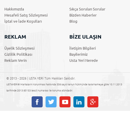
Hakkımızda
Sıkça Sorulan Sorular
Mesafeli Satış Sözleşmesi
Bizden Haberler
İptal ve İade Koşulları
Blog
REKLAM
BİZE ULAŞIN
Üyelik Sözleşmesi
İletişim Bilgileri
Gizlilik Politikası
Bayilerimiz
Reklam Verin
Usta Yeri Nerede
© 2013 - 2026 | USTA YERİ Tüm Hakkları Saklıdır.
USTAYERİ® Markaların Korunması hakkında 556 sayılı kanun hükmünde kararnameye göre 10.11.2013
tarihinde 2013 85153 tescil numarası ile koruma altındadır.