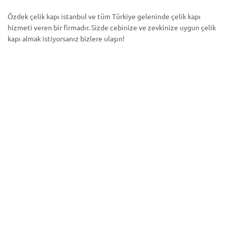
Özdek çelik kapı istanbul ve tüm Türkiye geleninde çelik kapı
hizmeti veren bir firmadır. Sizde cebinize ve zevkinize uygun çelik
kapı almak istiyorsanız bizlere ulaşın!