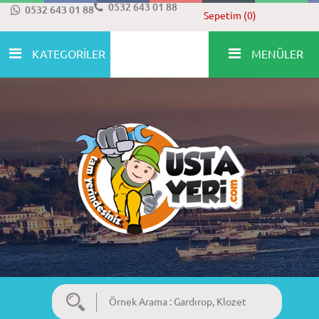
0532 643 01 88
0532 643 01 88
Sepetim (0)
KATEGORİLER
MENÜLER