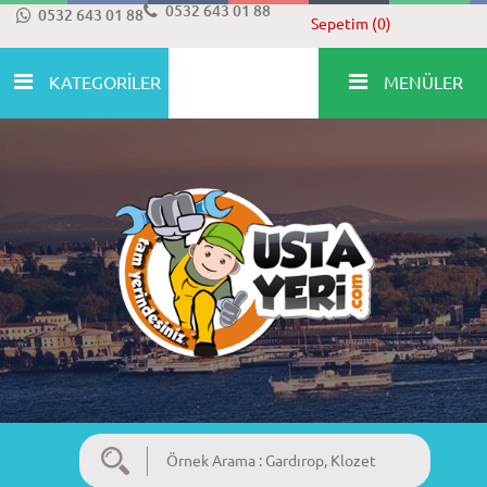
0532 643 01 88
0532 643 01 88
Sepetim (0)
KATEGORİLER
MENÜLER