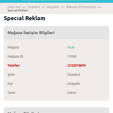
Usta Yeri
>>
İstanbul
>>
Ataşehir
>>
Reklam, Promosyon
>>
Specıal Reklam
Specıal Reklam
Mağaza İletişim Bilgileri
Mağaza
:
Açık
Mağaza ID
: 13563
Telefon
: 2122510670
Şehir
: İstanbul
İlçe
: Ataşehir
Semt
: İnönü