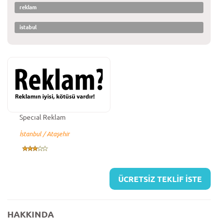
reklam
istabul
Specıal Reklam
İstanbul / Ataşehir
ÜCRETSİZ TEKLİF İSTE
HAKKINDA