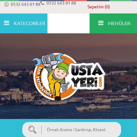
0532 643 01 88
0532 643 01 88
Sepetim (0)
KATEGORİLER
MENÜLER