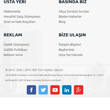
USTA YERİ
BASINDA BİZ
Hakkımızda
Sıkça Sorulan Sorular
Mesafeli Satış Sözleşmesi
Bizden Haberler
İptal ve İade Koşulları
Blog
REKLAM
BİZE ULAŞIN
Üyelik Sözleşmesi
İletişim Bilgileri
Gizlilik Politikası
Bayilerimiz
Reklam Verin
Usta Yeri Nerede
© 2013 - 2026 | USTA YERİ Tüm Hakkları Saklıdır.
USTAYERİ® Markaların Korunması hakkında 556 sayılı kanun hükmünde kararnameye göre 10.11.2013
tarihinde 2013 85153 tescil numarası ile koruma altındadır.