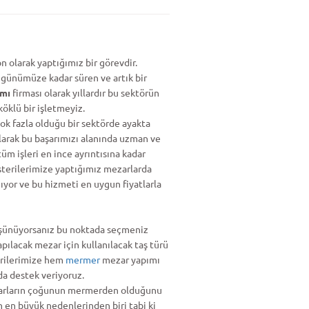
 olarak yaptığımız bir görevdir.
 günümüze kadar süren ve artık bir
ımı
firması olarak yıllardır bu sektörün
öklü bir işletmeyiz.
k fazla olduğu bir sektörde ayakta
larak bu başarımızı alanında uzman ve
üm işleri en ince ayrıntısına kadar
şterilerimize yaptığımız mezarlarda
nıyor ve bu hizmeti en uygun fiyatlarla
düşünüyorsanız bu noktada seçmeniz
pılacak mezar için kullanılacak taş türü
erilerimize hem
mermer
mezar yapımı
a destek veriyoruz.
ezarların çoğunun mermerden olduğunu
n en büyük nedenlerinden biri tabi ki