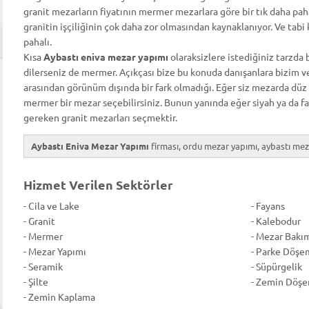
granit mezarların fiyatının mermer mezarlara göre bir tık daha paha
granitin işçiliğinin çok daha zor olmasından kaynaklanıyor. Ve tab
pahalı.
Kısa
Aybastı eniva mezar yapımı
olaraksizlere istediğiniz tarzda 
dilerseniz de mermer. Açıkçası bize bu konuda danışanlara bizim ve
arasından görünüm dışında bir fark olmadığı. Eğer siz mezarda düz
mermer bir mezar seçebilirsiniz. Bunun yanında eğer siyah ya da fa
gereken granit mezarları seçmektir.
Aybastı Eniva Mezar Yapımı
firması, ordu mezar yapımı, aybastı meza
Hizmet Verilen Sektörler
- Cila ve Lake
- Fayans
- Granit
- Kalebodur
- Mermer
- Mezar Bakı
- Mezar Yapımı
- Parke Döşe
- Seramik
- Süpürgelik
- Şilte
- Zemin Döş
- Zemin Kaplama