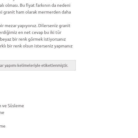
lı olması. Bu fiyat farkının da nedeni
i ki granit ham olarak mermerden daha
bir mezar yapıyoruz. Dilerseniz granit
rdiğimiz en net cevap bu iki tür
 beyaz bir renk görmek istiyorsanız
rklı bir renk olsun isterseniz yapmanız
r yapımı kelimeleriyle etiketlenmiştir.
m ve Süsleme
me
eme