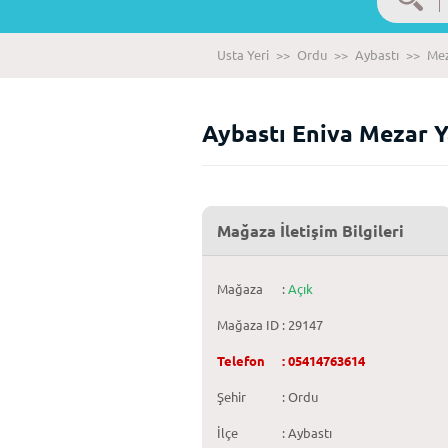
Usta Yeri
>>
Ordu
>>
Aybastı
>>
Mez
Aybastı Eniva Mezar 
Mağaza İletişim Bilgileri
Mağaza
:
Açık
Mağaza ID
: 29147
Telefon
: 05414763614
Şehir
: Ordu
İlçe
: Aybastı