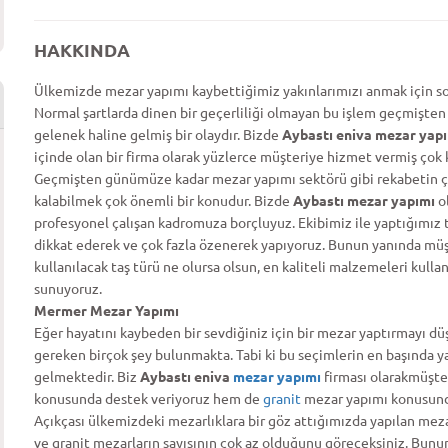
HAKKINDA
Ülkemizde mezar yapımı kaybettiğimiz yakınlarımızı anmak için son
Normal şartlarda dinen bir geçerliliği olmayan bu işlem geçmişten
gelenek haline gelmiş bir olaydır. Bizde
Aybastı eniva mezar yap
içinde olan bir firma olarak yüzlerce müşteriye hizmet vermiş çok k
Geçmişten günümüze kadar mezar yapımı sektörü gibi rekabetin ço
kalabilmek çok önemli bir konudur. Bizde
Aybastı mezar yapımı
o
profesyonel çalışan kadromuza borçluyuz. Ekibimiz ile yaptığımız t
dikkat ederek ve çok fazla özenerek yapıyoruz. Bunun yanında mü
kullanılacak taş türü ne olursa olsun, en kaliteli malzemeleri kulla
sunuyoruz.
Mermer Mezar Yapımı
Eğer hayatını kaybeden bir sevdiğiniz için bir mezar yaptırmayı 
gereken birçok şey bulunmakta. Tabi ki bu seçimlerin en başında ya
gelmektedir. Biz
Aybastı eniva
mezar yapımı
firması olarakmüşt
konusunda destek veriyoruz hem de
granit
mezar yapımı konusund
Açıkçası ülkemizdeki mezarlıklara bir göz attığımızda yapılan m
ve granit mezarların sayısının çok az olduğunu göreceksiniz. Bunu