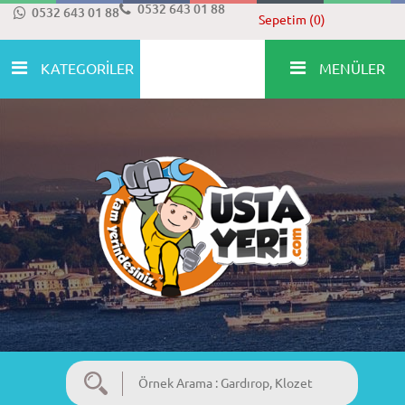
0532 643 01 88
0532 643 01 88
Sepetim (0)
KATEGORİLER
MENÜLER