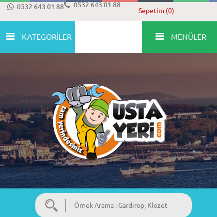
0532 643 01 88
0532 643 01 88
Sepetim (0)
KATEGORİLER
MENÜLER