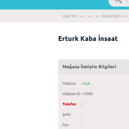
Usta Yeri
>>
>>
>>
İnşaat İşleri
>>
Erturk Kaba İnsaat
Mağaza İletişim Bilgileri
Mağaza
:
Açık
Mağaza ID
: 23582
Telefon
:
Şehir
:
İlçe
: