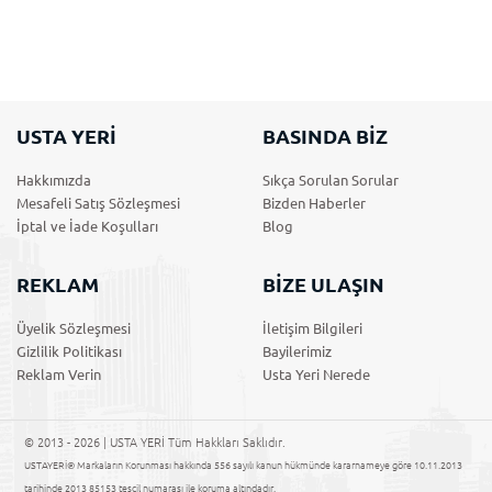
USTA YERİ
BASINDA BİZ
Hakkımızda
Sıkça Sorulan Sorular
Mesafeli Satış Sözleşmesi
Bizden Haberler
İptal ve İade Koşulları
Blog
REKLAM
BİZE ULAŞIN
Üyelik Sözleşmesi
İletişim Bilgileri
Gizlilik Politikası
Bayilerimiz
Reklam Verin
Usta Yeri Nerede
© 2013 - 2026 | USTA YERİ Tüm Hakkları Saklıdır.
USTAYERİ® Markaların Korunması hakkında 556 sayılı kanun hükmünde kararnameye göre 10.11.2013
tarihinde 2013 85153 tescil numarası ile koruma altındadır.