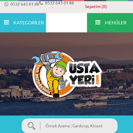
0532 643 01 88
0532 643 01 88
Sepetim (0)
KATEGORİLER
MENÜLER