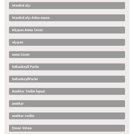
istanbul alçı
istanbul alçı dekorasyon
Alçıpan Asma Tavan
alçıpan
asma tavan
Sultanbeyli Parke
SultanbeyliParke
Anahtar Teslim İnşaat
anahtar
anahtar teslim
Duvar Ustası