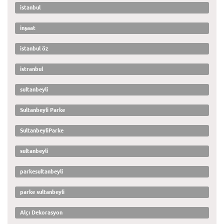
istanbul
inşaat
istanbul öz
istranbul
sultanbeyli
Sultanbeyli Parke
SultanbeyliParke
sultanbeyli
parkesultanbeyli
parke sultanbeyli
Alçı Dekorasyon