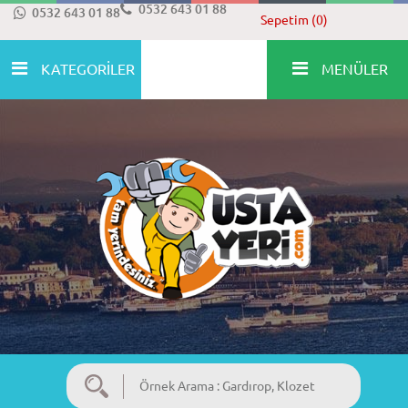
0532 643 01 88
0532 643 01 88
Sepetim (0)
KATEGORİLER
MENÜLER