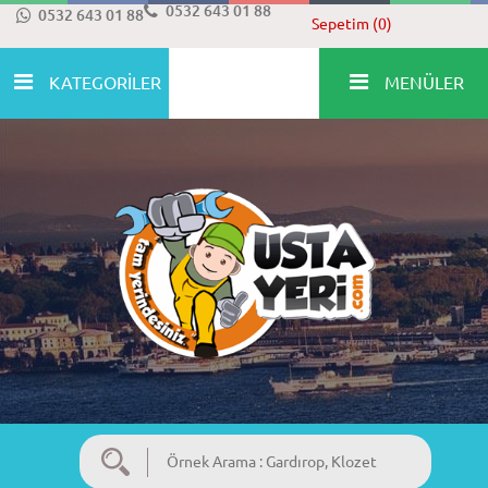
0532 643 01 88
0532 643 01 88
Sepetim (0)
KATEGORİLER
MENÜLER