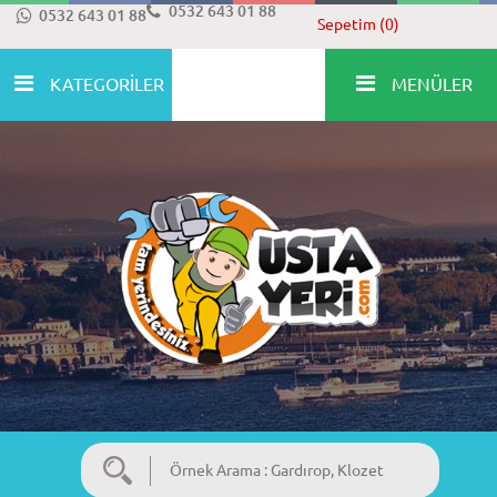
0532 643 01 88
0532 643 01 88
Sepetim (0)
KATEGORİLER
MENÜLER