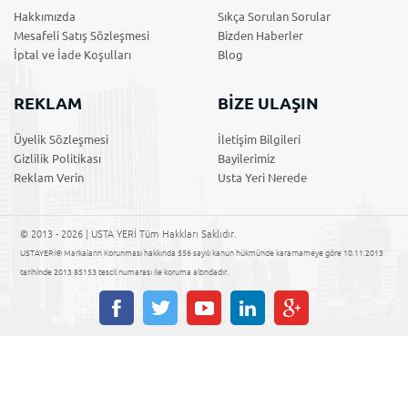
Hakkımızda
Sıkça Sorulan Sorular
Mesafeli Satış Sözleşmesi
Bizden Haberler
İptal ve İade Koşulları
Blog
REKLAM
BİZE ULAŞIN
Üyelik Sözleşmesi
İletişim Bilgileri
Gizlilik Politikası
Bayilerimiz
Reklam Verin
Usta Yeri Nerede
© 2013 - 2026 | USTA YERİ Tüm Hakkları Saklıdır.
USTAYERİ® Markaların Korunması hakkında 556 sayılı kanun hükmünde kararnameye göre 10.11.2013
tarihinde 2013 85153 tescil numarası ile koruma altındadır.