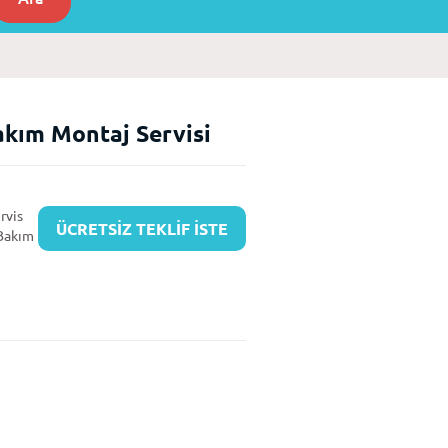
akım Montaj Servisi
rvis
ÜCRETSİZ TEKLİF İSTE
 Bakım