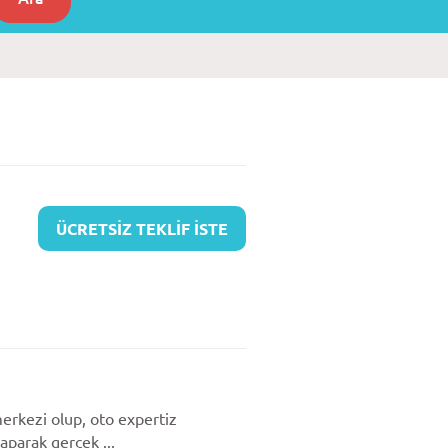
ÜCRETSİZ TEKLİF İSTE
erkezi olup, oto expertiz
yaparak gerçek ...