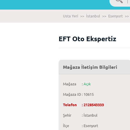
Usta Yeri
>>
İstanbul
>>
Esenyurt
>>
EFT Oto Ekspertiz
Mağaza İletişim Bilgileri
Mağaza
:
Açık
Mağaza ID
: 10615
Telefon
: 2128543333
Şehir
: İstanbul
İlçe
: Esenyurt