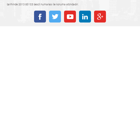
tarihinde 2013 85153 tescil numarası ile koruma altındadır.