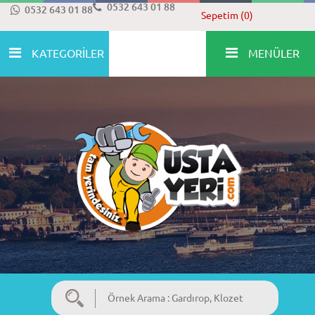
0532 643 01 88
0532 643 01 88
Sepetim (0)
KATEGORİLER
MENÜLER