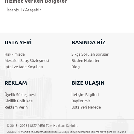
Hizmet Verilen Bölgeler
- İstanbul / Ataşehir
USTA YERİ
BASINDA BİZ
Hakkımızda
Sıkça Sorulan Sorular
Mesafeli Satış Sözleşmesi
Bizden Haberler
İptal ve İade Koşulları
Blog
REKLAM
BİZE ULAŞIN
Üyelik Sözleşmesi
İletişim Bilgileri
Gizlilik Politikası
Bayilerimiz
Reklam Verin
Usta Yeri Nerede
© 2013 - 2026 | USTA YERİ Tüm Hakkları Saklıdır.
USTAYERİ® Markaların Korunması hakkında 556 sayılı kanun hükmünde kararnameye göre 10.11.2013