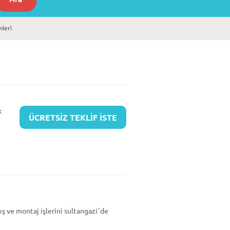
mleri
k
ÜCRETSİZ TEKLİF İSTE
tış ve montaj işlerini sultangazi´de