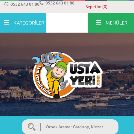
0532 643 01 88
0532 643 01 88
Sepetim (0)
KATEGORİLER
MENÜLER