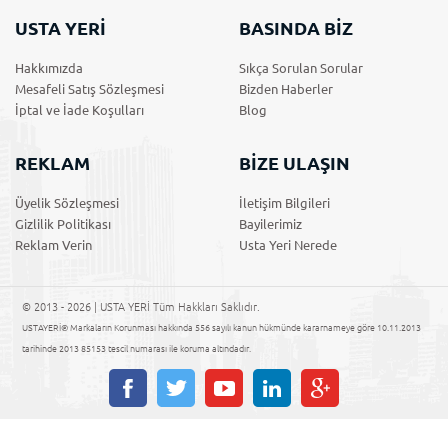
USTA YERİ
BASINDA BİZ
Hakkımızda
Sıkça Sorulan Sorular
Mesafeli Satış Sözleşmesi
Bizden Haberler
İptal ve İade Koşulları
Blog
REKLAM
BİZE ULAŞIN
Üyelik Sözleşmesi
İletişim Bilgileri
Gizlilik Politikası
Bayilerimiz
Reklam Verin
Usta Yeri Nerede
© 2013 - 2026 | USTA YERİ Tüm Hakkları Saklıdır.
USTAYERİ® Markaların Korunması hakkında 556 sayılı kanun hükmünde kararnameye göre 10.11.2013
tarihinde 2013 85153 tescil numarası ile koruma altındadır.