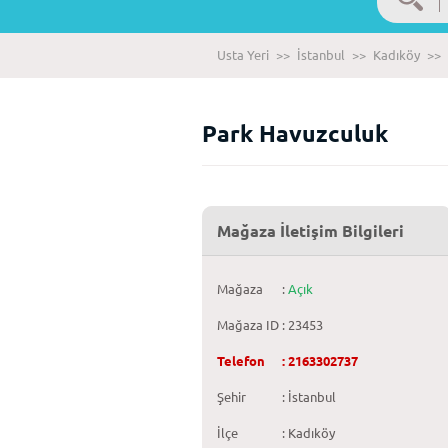
Usta Yeri
>>
İstanbul
>>
Kadıköy
>>
Park Havuzculuk
Mağaza İletişim Bilgileri
Mağaza
:
Açık
Mağaza ID
: 23453
Telefon
: 2163302737
Şehir
: İstanbul
İlçe
: Kadıköy