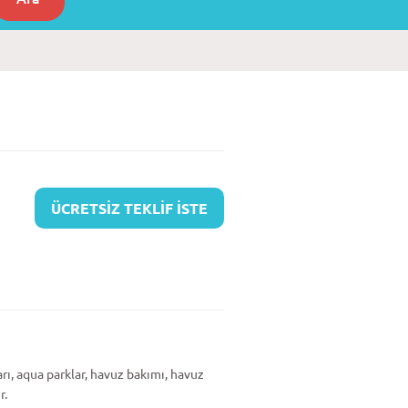
ÜCRETSİZ TEKLİF İSTE
ı, aqua parklar, havuz bakımı, havuz
ir.