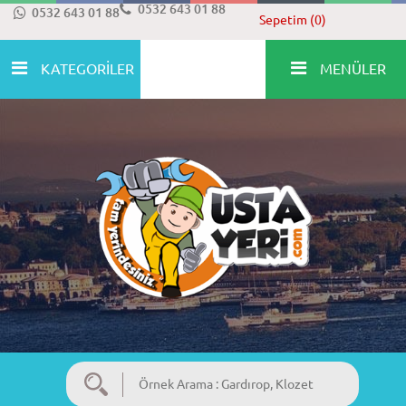
0532 643 01 88
0532 643 01 88
Sepetim (0)
KATEGORİLER
MENÜLER