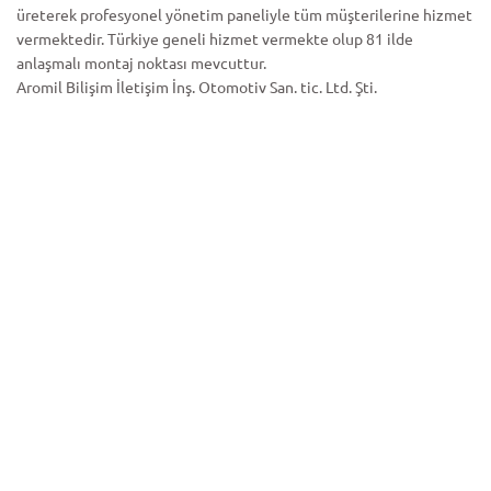
üreterek profesyonel yönetim paneliyle tüm müşterilerine hizmet
vermektedir. Türkiye geneli hizmet vermekte olup 81 ilde
anlaşmalı montaj noktası mevcuttur.
Aromil Bilişim İletişim İnş. Otomotiv San. tic. Ltd. Şti.