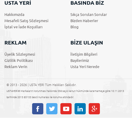
USTA YERİ
BASINDA BİZ
Hakkımızda
Sıkça Sorulan Sorular
Mesafeli Satış Sözleşmesi
Bizden Haberler
İptal ve İade Koşulları
Blog
REKLAM
BİZE ULAŞIN
Üyelik Sözleşmesi
İletişim Bilgileri
Gizlilik Politikası
Bayilerimiz
Reklam Verin
Usta Yeri Nerede
© 2013 - 2026 | USTA YERİ Tüm Hakkları Saklıdır.
USTAYERİ® Markaların Korunması hakkında 556 sayılı kanun hükmünde kararnameye göre 10.11.2013
tarihinde 2013 85153 tescil numarası ile koruma altındadır.