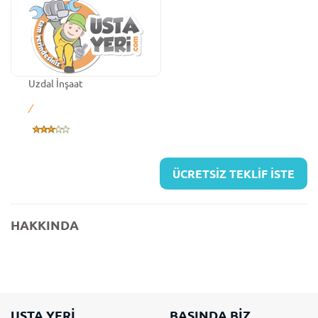
Uzdal İnşaat
/
ÜCRETSİZ TEKLİF İSTE
HAKKINDA
USTA YERİ
BASINDA BİZ