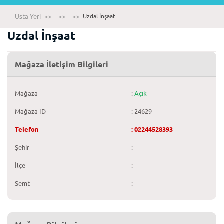
Usta Yeri
>>
>>
>>
Uzdal İnşaat
Uzdal İnşaat
Mağaza İletişim Bilgileri
Mağaza
:
Açık
Mağaza ID
: 24629
Telefon
: 02244528393
Şehir
:
İlçe
:
Semt
: