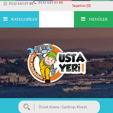
0532 643 01 88
0532 643 01 88
Sepetim (0)
KATEGORİLER
MENÜLER