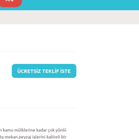
ÜCRETSİZ TEKLİF İSTE
en kamu mülklerine kadar çok yönlü
 mekan peyzaj işlerini kaliteli bir