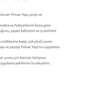
lunan Yılmaz Yapı, proje ve
lmakta ve faaliyetlerini buna göre
ğunu, yaşam kalitesini ve iş verimini
u mülklerine kadar çok yönlü çevre
 yapı ve peyzaj Yılmaz Yapı’nın uygulama
bir çevre için bizimle iletişime
e uygulama şekillerini inceleyelim.