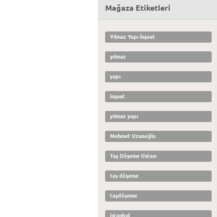
Mağaza Etiketleri
Yılmaz Yapı İnşaat
yılmaz
yapı
inşaat
yılmaz yapı
Mehmet Uzunoğlu
Taş Döşeme Ustası
taş döşeme
taşdöşeme
istanbul