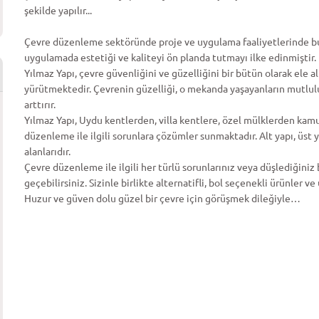
şekilde yapılır...
Çevre düzenleme sektöründe proje ve uygulama faaliyetlerinde bu
uygulamada estetiği ve kaliteyi ön planda tutmayı ilke edinmiştir.
Yılmaz Yapı, çevre güvenliğini ve güzelliğini bir bütün olarak ele a
yürütmektedir. Çevrenin güzelliği, o mekanda yaşayanların mutlulu
arttırır.
Yılmaz Yapı, Uydu kentlerden, villa kentlere, özel mülklerden kam
düzenleme ile ilgili sorunlara çözümler sunmaktadır. Alt yapı, üst
alanlarıdır.
Çevre düzenleme ile ilgili her türlü sorunlarınız veya düşlediğiniz 
geçebilirsiniz. Sizinle birlikte alternatifli, bol seçenekli ürünler v
Huzur ve güven dolu güzel bir çevre için görüşmek dileğiyle…