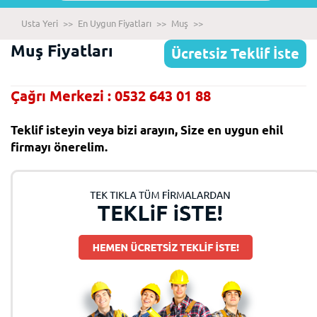
Usta Yeri
>>
En Uygun Fiyatları
>>
Muş
>>
Muş Fiyatları
Ücretsiz Teklif İste
Çağrı Merkezi : 0532 643 01 88
Teklif isteyin veya bizi arayın, Size en uygun ehil
firmayı önerelim.