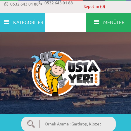
0532 643 01 88
0532 643 01 88
Sepetim (0)
KATEGORİLER
MENÜLER