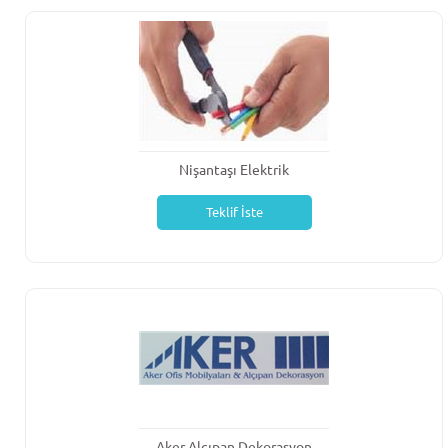
Nişantaşı Elektrik
Teklif İste
Aker Alçıpan Dekorasyon