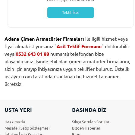
Teklif İste
Adana Çimen Armatürler Firmaları
ile ilgili hizmet veya
fiyat almak istiyorsanız "
Acil Teklif Formunu
" doldurabilir
veya
0532 643 01 88
numaralı telefondan bize
ulaşabilirsiniz. İşinde ehil olan çimen armatürler firmalarını,
sizin için arayıp ihtiyacınıza uygun teklifler buluruz. Üstelik
ustayeri.com tarafından sağlanan bu hizmet tamamen
ücretsiz.
USTA YERİ
BASINDA BİZ
Hakkımızda
Sıkça Sorulan Sorular
Mesafeli Satış Sözleşmesi
Bizden Haberler
İptal ve İade Koşulları
Blog