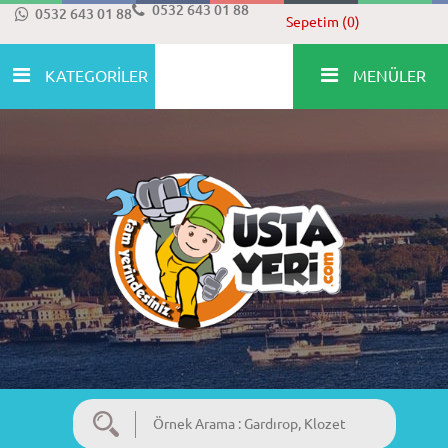
0532 643 01 88
0532 643 01 88
Sepetim (0)
KATEGORİLER
MENÜLER