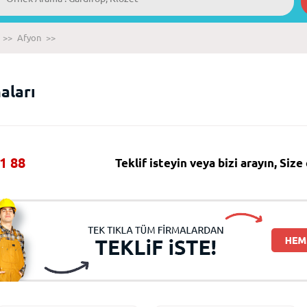
>>
Afyon
>>
aları
1 88
Teklif isteyin veya bizi arayın, Siz