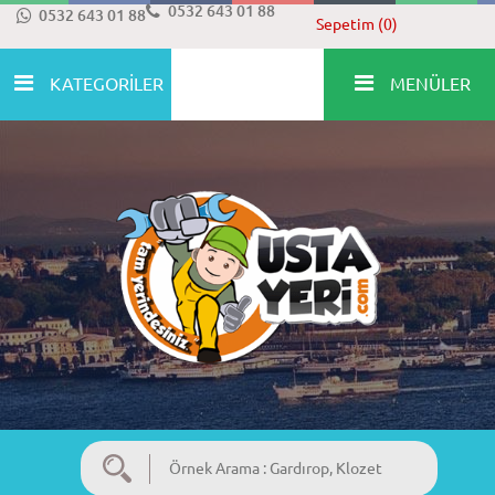
0532 643 01 88
0532 643 01 88
Sepetim (0)
KATEGORİLER
MENÜLER