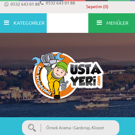
0532 643 01 88
0532 643 01 88
Sepetim (0)
KATEGORİLER
MENÜLER