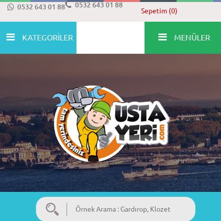
0532 643 01 88
0532 643 01 88
Sepetim (0)
KATEGORİLER
MENÜLER