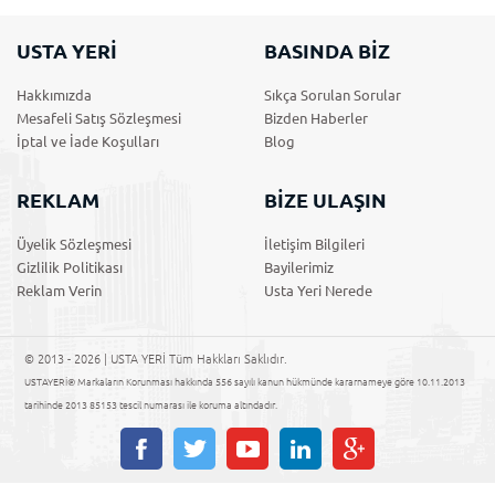
USTA YERİ
BASINDA BİZ
Hakkımızda
Sıkça Sorulan Sorular
Mesafeli Satış Sözleşmesi
Bizden Haberler
İptal ve İade Koşulları
Blog
REKLAM
BİZE ULAŞIN
Üyelik Sözleşmesi
İletişim Bilgileri
Gizlilik Politikası
Bayilerimiz
Reklam Verin
Usta Yeri Nerede
© 2013 - 2026 | USTA YERİ Tüm Hakkları Saklıdır.
USTAYERİ® Markaların Korunması hakkında 556 sayılı kanun hükmünde kararnameye göre 10.11.2013
tarihinde 2013 85153 tescil numarası ile koruma altındadır.