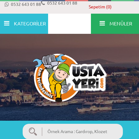
0532 643 01 88
0532 643 01 88
Sepetim (0)
KATEGORİLER
MENÜLER