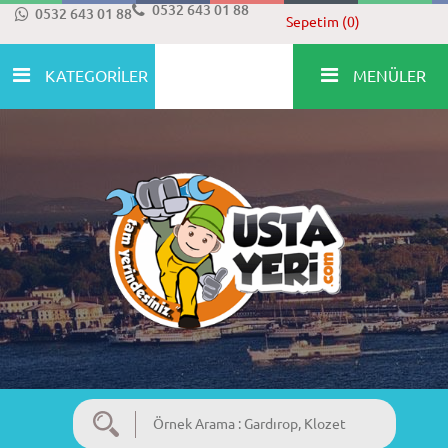
0532 643 01 88
0532 643 01 88
Sepetim (0)
KATEGORİLER
MENÜLER