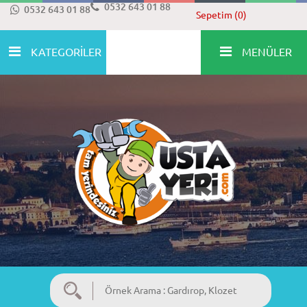
0532 643 01 88
0532 643 01 88
Sepetim (0)
KATEGORİLER
MENÜLER