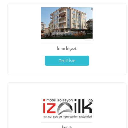
İrem İnşaat
Teklif İste
İzoilk