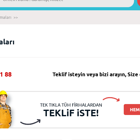
rmaları
>>
aları
1 88
Teklif isteyin veya bizi arayın, Siz