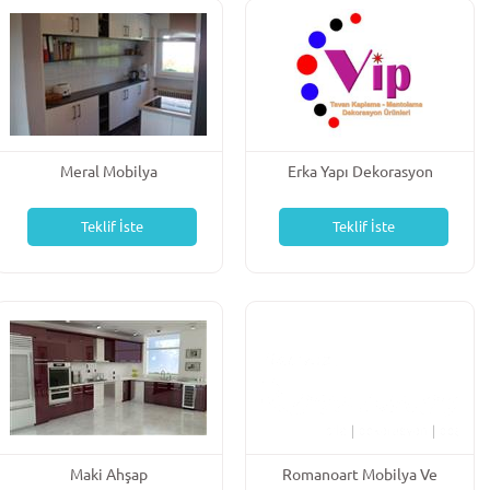
Meral Mobilya
Erka Yapı Dekorasyon
Teklif İste
Teklif İste
Maki Ahşap
Romanoart Mobilya Ve